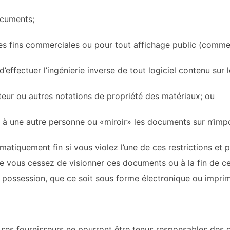
cuments;
 fins commerciales ou pour tout affichage public (comme
ectuer l’ingénierie inverse de tout logiciel contenu sur 
r ou autres notations de propriété des matériaux; ou
ne autre personne ou «miroir» les documents sur n’impor
atiquement fin si vous violez l’une de ces restrictions et p
 vous cessez de visionner ces documents ou à la fin de cet
e possession, que ce soit sous forme électronique ou impri
ses fournisseurs ne pourront être tenus responsables des