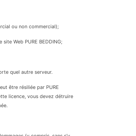
rcial ou non commercial);
le site Web
PURE BEDDING
;
te quel autre serveur.
eut être résiliée par
PURE
te licence, vous devez détruire
mée.
 dommages (y compris, sans s’y