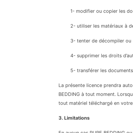
1- modifier ou copier les do
2- utiliser les matériaux à des
3- tenter de décompiler ou d’eff
4- supprimer les droits d’auteu
5- transférer les documents à u
La présente licence prendra autom
BEDDING
à tout moment. Lorsque
tout matériel téléchargé en votr
3. Limitations
En aucun cas
PURE BEDDING
ou 